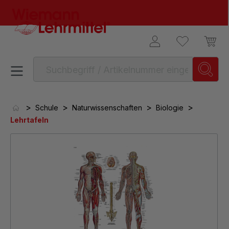
alt springen
>
>
>
>
Schule
Naturwissenschaften
Biologie
Lehrtafeln
Bildergalerie überspringen