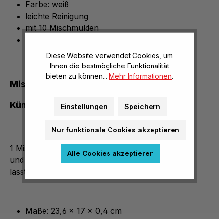
Farbe: weiß
leichte Reinigung
mit 10 Mischmulden
mit Griffloch
Diese Website verwendet Cookies, um
Ihnen die bestmögliche Funktionalität
bieten zu können...
Mehr Informationen
.
Mischpalette mit Griffloch für kreative
Künstler
Einstellungen
Speichern
Nur funktionale Cookies akzeptieren
1 Mischpalette aus Kunststoff mit 10 Mischmulden
Alle Cookies akzeptieren
und einem Griffloch. Sie liegt gut in der Hand und
lässt sich sehr leicht reinigen.
Maße: 23,6 x 17 x 0,4 cm