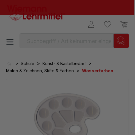
alt springen
>
>
>
Schule
Kunst- & Bastelbedarf
>
Malen & Zeichnen, Stifte & Farben
Wasserfarben
Bildergalerie überspringen