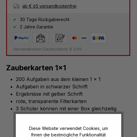
ab € 65 versandkostenfrei
30 Tage Rückgaberecht
2 Jahre Garantie
Versandkosten Deutschland: € 3,95
Zauberkarten 1x1
200 Aufgaben aus dem kleinen 1 x 1
Aufgaben in schwarzer Schrift
Ergebnisse mit gelber Schrift
rote, transparente Filterkarten
3 Schüler können mit einer Box gleichzeitig
arbeiten
Diese Website verwendet Cookies, um
Ihnen die bestmögliche Funktionalität