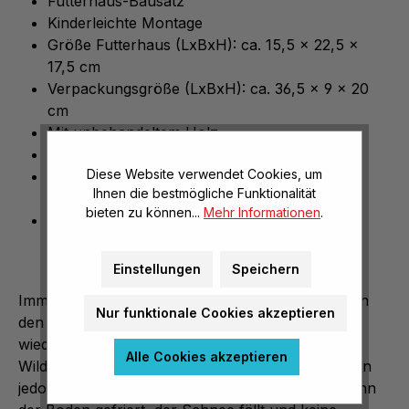
Futterhaus-Bausatz
Kinderleichte Montage
Größe Futterhaus (LxBxH): ca. 15,5 x 22,5 x
17,5 cm
Verpackungsgröße (LxBxH): ca. 36,5 x 9 x 20
cm
Mit unbehandeltem Holz
Zum selbst Gestalten und Verzieren
Diese Website verwendet Cookies, um
Inkl. bebilderter Bauanleitung Kindgerechter
Ihnen die bestmögliche Funktionalität
Holzhammer enthalten
bieten zu können...
Mehr Informationen
.
Für Kinder ab 6 Jahren
Einstellungen
Speichern
Immer wenn der Winter naht, fliegen viele Vögel in
Nur funktionale Cookies akzeptieren
den Süden und kommen erst zurück, wenn es
wieder wärmer wird. Einige unserer heimischen
Alle Cookies akzeptieren
Wildvögel, wie Amsel, Meise oder Sperling, bleiben
jedoch auch im bitteren Winter in der Heimat. Wenn