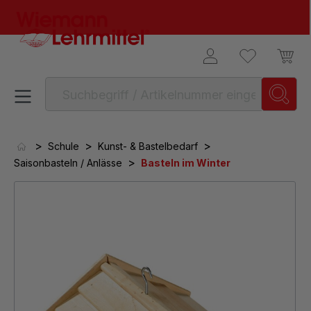
alt springen
>
>
>
Schule
Kunst- & Bastelbedarf
>
Saisonbasteln / Anlässe
Basteln im Winter
Bildergalerie überspringen