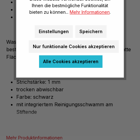
trocken abwischbar
Ihnen die bestmögliche Funktionalität
Farbe: schwarz
bieten zu können...
Mehr Informationen
.
mit Reinigungsschwamm
Einstellungen
Speichern
Wasserlöslicher Stift mit Reinigungsschwamm -
Nur funktionale Cookies akzeptieren
bestens geeignet für Schreibfolien und andere glatte
Flächen.
Alle Cookies akzeptieren
Strichstärke: 1 mm
trocken abwischbar
Farbe: schwarz
mit integriertem Reinigungsschwamm am
Stiftende
Mehr Produktinformationen