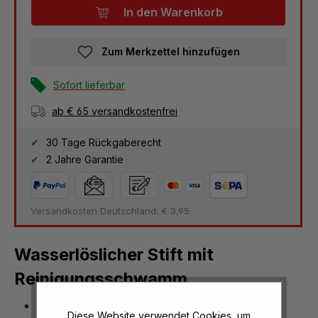
In den Warenkorb
Zum Merkzettel hinzufügen
Sofort lieferbar
ab € 65 versandkostenfrei
30 Tage Rückgaberecht
2 Jahre Garantie
Versandkosten Deutschland: € 3,95
Wasserlöslicher Stift mit
Reinigungsschwamm
Strichstärke: 1 mm
Diese Website verwendet Cookies, um