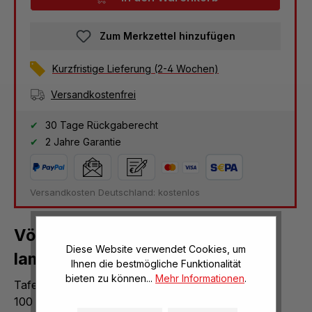
Zum Merkzettel hinzufügen
Kurzfristige Lieferung (2-4 Wochen)
Versandkostenfrei
30 Tage Rückgaberecht
2 Jahre Garantie
Versandkosten Deutschland: kostenlos
Vögel des Waldes - Poster
Diese Website verwendet Cookies, um
laminiert
Ihnen die bestmögliche Funktionalität
bieten zu können...
Mehr Informationen
.
Tafel als Poster laminiert für Naturlehrpfade 70 x
100 cm.