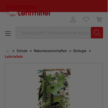
alt springen
>
>
>
>
Schule
Naturwissenschaften
Biologie
Lehrtafeln
Bildergalerie überspringen