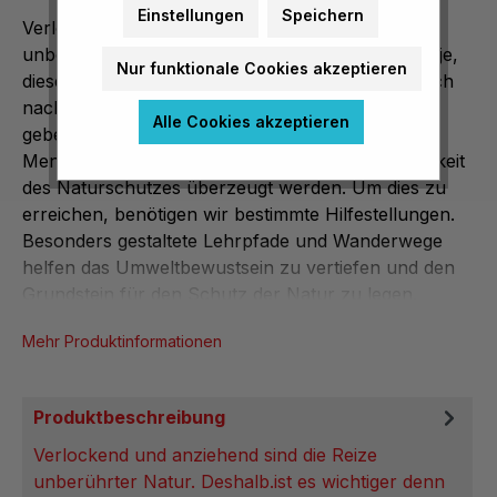
Einstellungen
Speichern
Verlockend und anziehend sind die Reize
unberührter Natur. Deshalb.ist es wichtiger denn je,
Nur funktionale Cookies akzeptieren
diese Natur zu schützen und zu erhalten, um auch
nachfolgende Generationen die Möglichkeit zu
Alle Cookies akzeptieren
geben, diese Eindrücke zu genießen. Doch wir
Menschen wollen erst einmal von der Notwendigkeit
des Naturschutzes überzeugt werden. Um dies zu
erreichen, benötigen wir bestimmte Hilfestellungen.
Besonders gestaltete Lehrpfade und Wanderwege
helfen das Umweltbewustsein zu vertiefen und den
Grundstein für den Schutz der Natur zu legen.
Mehr Produktinformationen
Produktbeschreibung
Verlockend und anziehend sind die Reize
unberührter Natur. Deshalb.ist es wichtiger denn