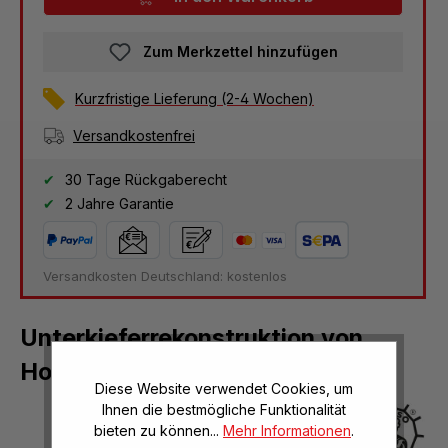
Zum Merkzettel hinzufügen
Kurzfristige Lieferung (2-4 Wochen)
Versandkostenfrei
30 Tage Rückgaberecht
2 Jahre Garantie
Versandkosten Deutschland: kostenlos
Unterkieferrekonstruktion von
Homo heidelbergensis
Diese Website verwendet Cookies, um
Ihnen die bestmögliche Funktionalität
bieten zu können...
Mehr Informationen
.