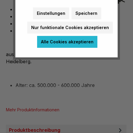
natürliche Größe
Einstellungen
Speichern
unzerlegbar
Fundort: südöstlich von Heidelberg
Nur funktionale Cookies akzeptieren
Alter: ca. 500.000 - 600.000 Jahre
Alle Cookies akzeptieren
aus SOMSO-Plast, Fundort: südöstlich von
Heidelberg.
Alter: ca. 500.000 - 600.000 Jahre
Mehr Produktinformationen
Produktbeschreibung