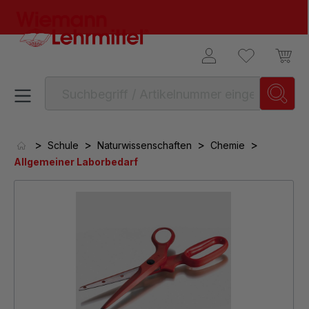
alt springen
>
>
>
>
Schule
Naturwissenschaften
Chemie
Allgemeiner Laborbedarf
Bildergalerie überspringen