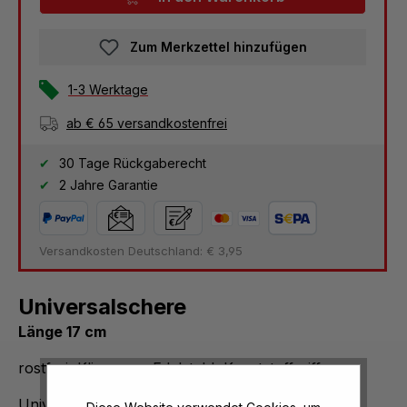
Zum Merkzettel hinzufügen
1-3 Werktage
ab € 65 versandkostenfrei
30 Tage Rückgaberecht
2 Jahre Garantie
Versandkosten Deutschland: € 3,95
Universalschere
Länge 17 cm
rostfrei, Klinge aus Edelstahl, Kunststoffgriffe
Universalschere rostfrei, Klinge aus Edelstahl,