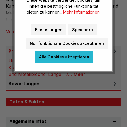
Diese Website verwendet Cookies, um
Kunststoffgriffe, schneidet Papier, Pappe, Draht und
Ihnen die bestmögliche Funktionalität
bieten zu können...
Mehr Informationen
.
Metallbleche.
Länge: 170mm
Einstellungen
Speichern
Mehr Produktinformationen
Nur funktionale Cookies akzeptieren
Produktbeschreibung
Alle Cookies akzeptieren
Universalschere rostfrei, Klinge aus Edelstahl,
Kunststoffgriffe, schneidet Papier, Pappe, Draht
und Metallbleche. Länge: 17…
Mehr
Bewertungen
Daten & Fakten
Allgemeine Infos