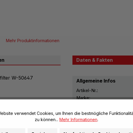
Mehr Produktinformationen
en
Daten & Fakten
filter W-50647
Allgemeine Infos
Artikel-Nr.:
Marke:
Maße & Gewichte
ebsite verwendet Cookies, um Ihnen die bestmögliche Funktionalitä
zu können...
Mehr Informationen
.
Durchmesser: