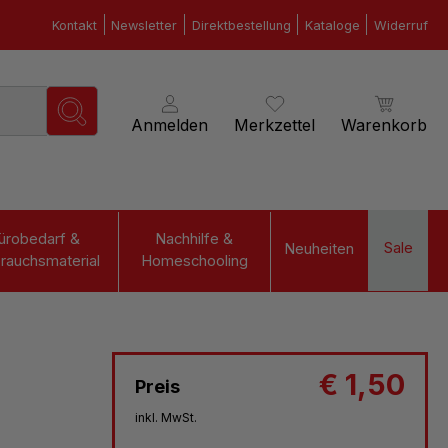
Kontakt
Newsletter
Direktbestellung
Kataloge
Widerruf
Anmelden
Merkzettel
Warenkorb
ürobedarf &
Nachhilfe &
Sale
Neuheiten
rauchsmaterial
Homeschooling
€ 1,50
Preis
inkl. MwSt.