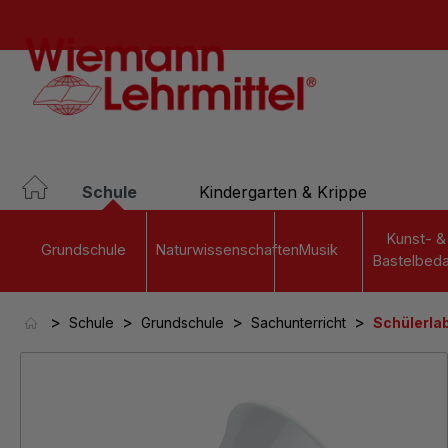
springen
Zur Hauptnavigation springen
Schule
Kindergarten & Krippe
Kunst- &
Grundschule
Naturwissenschaften
Musik
Bastelbeda
>
>
>
>
Schule
Grundschule
Sachunterricht
Schülerla
Bildergalerie überspringen