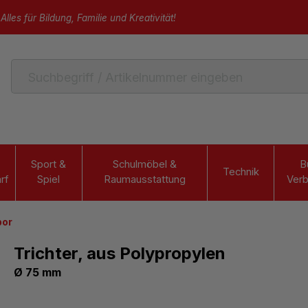
Alles für Bildung, Familie und Kreativität!
Sport &
Schulmöbel &
B
Technik
rf
Spiel
Raumausstattung
Verb
bor
Trichter, aus Polypropylen
Ø 75 mm