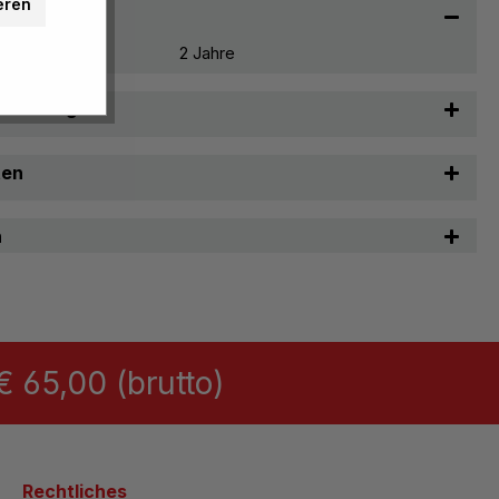
eren
2 Jahre
t & Pflege
ten
n
 65,00 (brutto)
Rechtliches