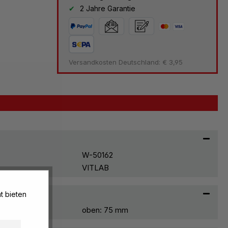
2 Jahre Garantie
Versandkosten Deutschland: € 3,95
W-50162
VITLAB
t bieten
oben: 75 mm