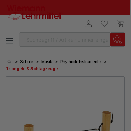
alt springen
>
>
>
>
Schule
Musik
Rhythmik-Instrumente
Triangeln & Schlagzeuge
Bildergalerie überspringen