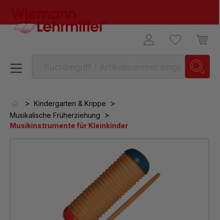
alt springen
>
>
Kindergarten & Krippe
>
Musikalische Früherziehung
Musikinstrumente für Kleinkinder
Bildergalerie überspringen