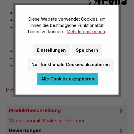
14 cm lang
Diese Website verwendet Cookies, um
mit Shaker
Ihnen die bestmögliche Funktionalität
mit Scraper
bieten zu können...
Mehr Informationen
.
Einstellungen
Speichern
14 cm lang
mit Shaker
Nur funktionale Cookies akzeptieren
mit Scraper
Alle Cookies akzeptieren
Mehr Produktinformationen
Produktbeschreibung
14 cm langmit Shakermit Scraper
Bewertungen