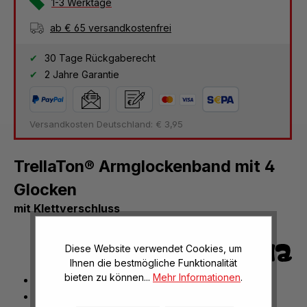
1-3 Werktage
ab € 65 versandkostenfrei
30 Tage Rückgaberecht
2 Jahre Garantie
Versandkosten Deutschland: € 3,95
TrellaTon® Armglockenband mit 4
Glocken
mit Klettverschluss
Diese Website verwendet Cookies, um
Ihnen die bestmögliche Funktionalität
bieten zu können...
Mehr Informationen
.
Länge: 23 cm
mit 4 großen Schlittenglocken