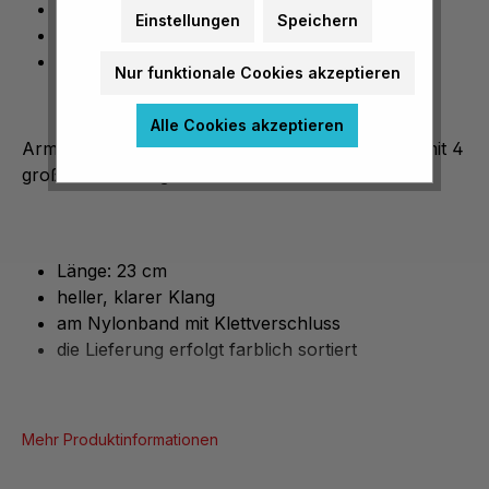
heller, klarer Klang
Einstellungen
Speichern
am Nylonband mit Klettverschluss
die Lieferung erfolgt farblich sortiert
Nur funktionale Cookies akzeptieren
Alle Cookies akzeptieren
Armglockenband für rhythmische Bewegungen mit 4
großen Schlittenglocken.
Länge: 23 cm
heller, klarer Klang
am Nylonband mit Klettverschluss
die Lieferung erfolgt farblich sortiert
Mehr Produktinformationen