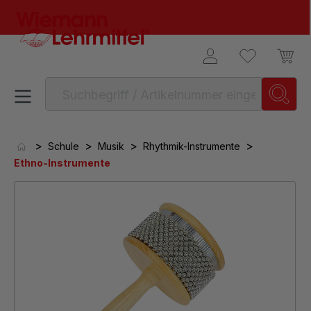
alt springen
>
>
>
>
Schule
Musik
Rhythmik-Instrumente
Ethno-Instrumente
Bildergalerie überspringen