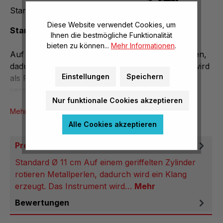
Standard Ø 11 cm
Diese Website verwendet Cookies, um
Standard Ø 11 cm
Ihnen die bestmögliche Funktionalität
bieten zu können...
Mehr Informationen
.
Auf einem geriffelten Zylinder rotieren Metallperlen,
dadurch wird ein Klang erzeugt. Das Instrument wird
Einstellungen
Speichern
als Rhythmikinstrument als auch zum erzeugen
verschiedener Sound-Effekte eingesetzt.
Nur funktionale Cookies akzeptieren
Mehr Produktinformationen
Alle Cookies akzeptieren
Produktbeschreibung
Standard Ø 11 cm Auf einem geriffelten Zylinder
rotieren Metallperlen, dadurch wird ein Klang
erzeugt. Das Instrument wird…
Mehr
Bewertungen