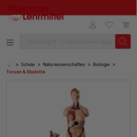
alt springen
>
>
>
>
Schule
Naturwissenschaften
Biologie
Torsen & Skelette
Bildergalerie überspringen