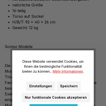
natürliche Größe
16-teilig
Torso auf Sockel
H/B/T: 92 x 40 x 26 cm
Gewicht: 12 kg
Somso Modelle
Diese Website verwendet Cookies, um
Die mit der SOMSO-Sonne gekennzeichneten
Ihnen die bestmögliche Funktionalität
Modelle werden ausschließlich in Sonneberg,
bieten zu können...
Mehr Informationen
.
Thüringen und Coburg von hochqualifizierten
Fachkräften gefertigt und zeichnen sich durch eine
Einstellungen
Speichern
besonders hohe Qualität und wissenschaftliche
Exaktheit aus. Die SOMSO-Sonne ist das
Nur funktionale Cookies akzeptieren
eingetragene Markenzeichen für nahezu 1000
Modelle aus Anatomie, Zoologie u. Botanik.
Durch