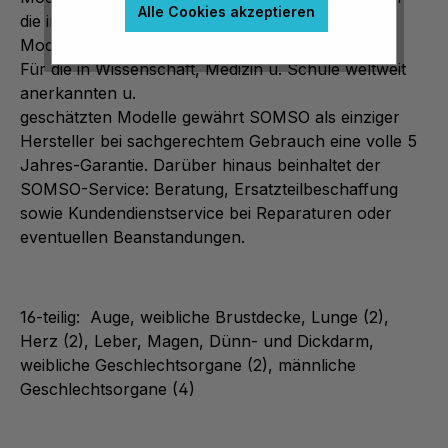
Alle Cookies akzeptieren
die individuelle Handbemalung wird jedes SOMSO
Modell zu einem unverwechselbaren Einzelstück.
Für die in Wissenschaft, Medizin u. Schule weltweit
anerkannten u.
geschätzten Modelle gewährt SOMSO als einziger
Hersteller bei sachgerechtem Gebrauch eine volle 5
Jahres-Garantie. Darüber hinaus beinhaltet der
SOMSO-Service: Beratung, Ersatzteilbeschaffung
sowie Kundendienstservice bei Reparaturen oder
eventuellen Beanstandungen.
16-teilig: Auge, weibliche Brustdecke, Lunge (2),
Herz (2), Leber, Magen, Dünn- und Dickdarm,
weibliche Geschlechtsorgane (2), männliche
Geschlechtsorgane (4)