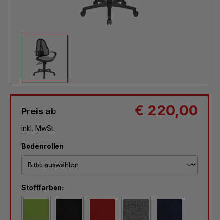
€ 220,00
Preis ab
inkl. MwSt.
auswählen
Bodenrollen
auswählen
Stofffarben
:
G05 Stoff grün
G20 Stoff schwarz
G21 Stoff rot
G23 Stoff grau
G26 Stoff blau