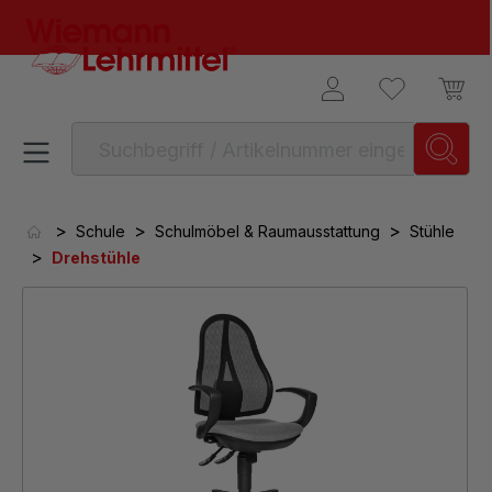
alt springen
>
>
>
Schule
Schulmöbel & Raumausstattung
Stühle
>
Drehstühle
Bildergalerie überspringen