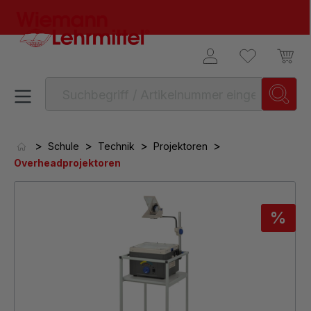
alt springen
>
>
>
>
Schule
Technik
Projektoren
Overheadprojektoren
Bildergalerie überspringen
%