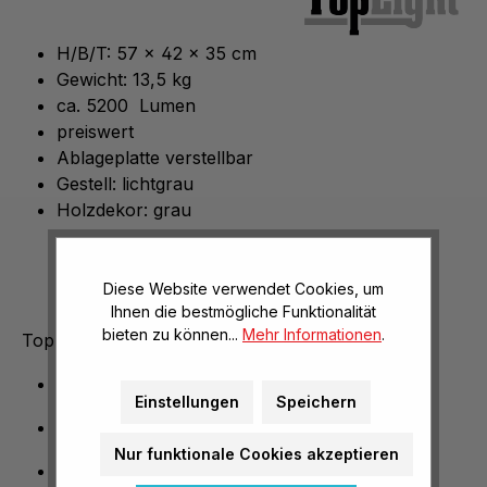
H/B/T: 57 x 42 x 35 cm
Gewicht: 13,5 kg
ca. 5200 Lumen
preiswert
Ablageplatte verstellbar
Gestell: lichtgrau
Holzdekor: grau
Diese Website verwendet Cookies, um
Ihnen die bestmögliche Funktionalität
bieten zu können...
Mehr Informationen
.
TopLight 400
-
Technische Ausstattung:
Maße L/B/H: 35 x 42 x 57 cm
Einstellungen
Speichern
Objektiv: 3-Linsen-Objektiv
Nur funktionale Cookies akzeptieren
Lichtleistung: ca. 5.200 Lumen