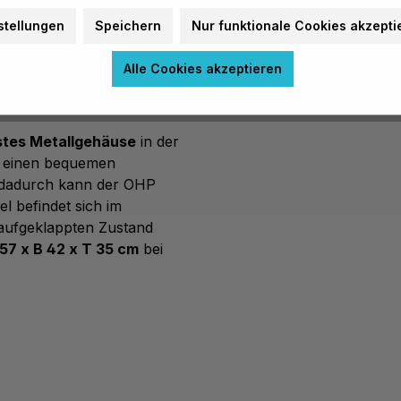
 Fortsetzung Ihrer
stellungen
Speichern
Nur funktionale Cookies akzepti
d stört die Schüler nicht
Alle Cookies akzeptieren
e
stes Metallgehäuse
in der
 einen bequemen
dadurch kann der OHP
l befindet sich im
aufgeklappten Zustand
57 x B 42 x T 35 cm
bei