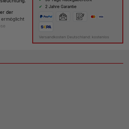
usleuchtung.
2 Jahre Garantie
er der
 ermöglicht
ose
eitet sehr
Versandkosten Deutschland: kostenlos
s.
tes
dem...