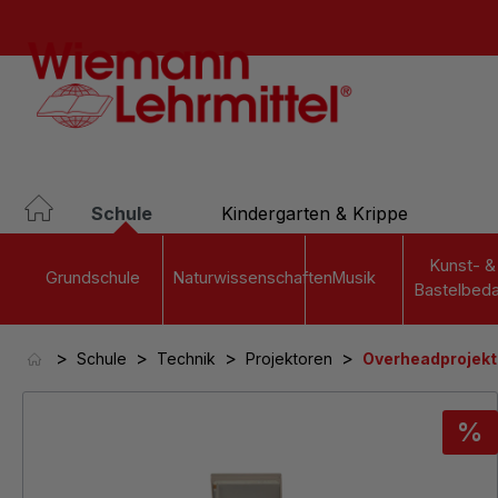
springen
Zur Hauptnavigation springen
Schule
Kindergarten & Krippe
Kunst- &
Grundschule
Naturwissenschaften
Musik
Bastelbeda
>
>
>
>
Schule
Technik
Projektoren
Overheadprojekt
Bildergalerie überspringen
%