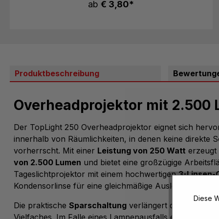
ab
€ 3,80*
Produktbeschreibung
Bewertung
Overheadprojektor mit 2.500
Der TopLight 250 Overheadprojektor eignet sich hervo
innerhalb von Räumlichkeiten, in denen keine direkte 
vorherrscht. Mit einer
Leistung von 250 Watt
erzeugt 
von 2.500 Lumen
und bietet eine großzügige Arbeitsflä
Tageslichtprojektor mit einem hochwertigen
3-Linsen-
Kondensorlinse für eine gleichmäßige Ausleuchtung.
Diese W
Die praktische
Sparschaltung
verlängert die Lebensd
Vielfaches. Im Falle eines Lampenausfalls ermöglicht ei