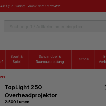
Alles für Bildung, Familie und Kreativität!
Sport &
Schulmöbel &
B
Technik
rf
Spiel
Raumausstattung
Verb
oren
TopLight 250
Overheadprojektor
2.500 Lumen