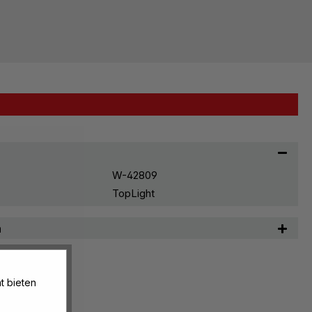
W-42809
TopLight
n
t bieten