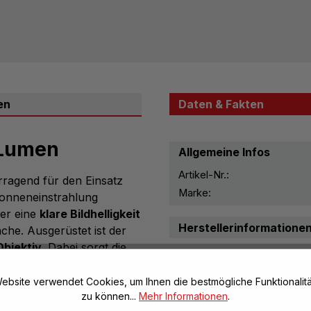
en
Daten & Fakten
 Lumen
Allgemeine Infos
Artikel-Nr.:
rragend für den Einsatz
Marke:
Sonneneinstrahlung
er eine
klare Bildhelligkeit
Herstellerinformatione
che. Ausgerüstet ist der
Objektiv
. Dabei sorgt die
ebsite verwendet Cookies, um Ihnen die bestmögliche Funktionalitä
auer der Lampe um ein
zu können...
Mehr Informationen
.
n