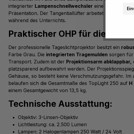
integrierter
Lampenschnellwechsler
eine reibungslose
Ein
Präsentation. Der Tangentiallüfter arbeitet sehr leise un
während des Unterrichts.
Praktischer OHP für die Schul
Der professionelle Tageslichtprojektor besitzt ein
robu
Farbe Grau. Die
integrierten Tragemulden
sorgen für
Transport. Zudem ist der
Projektionsarm abklappbar,
platzsparend aufbewahrt werden. Der Projektionsspiege
Gehäuse, so besteht keine Verschmutzungsgefahr. Im 
belaufen sich die Gesamtmaße des TopLight 250 auf
H 
einem Gesamtgewicht von 13,5 kg.
Technische Ausstattung:
Objektiv: 3-Linsen-Objektiv
Lichtleistung: ca. 2.500 Lumen
Lampen: 2 Halogenlampen 250 Watt / 24 Volt