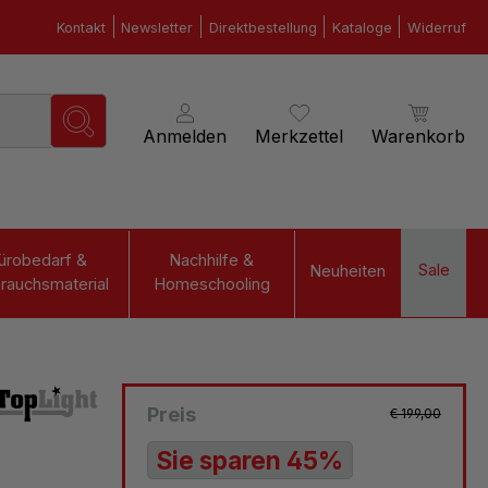
Kontakt
Newsletter
Direktbestellung
Kataloge
Widerruf
Anmelden
Merkzettel
Warenkorb
ürobedarf &
Nachhilfe &
Sale
Neuheiten
rauchsmaterial
Homeschooling
Preis
€ 199,00
Sie sparen 45%