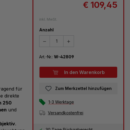
€ 109,45
inkl. MwSt.
Anzahl
Art.-Nr.:
W-42809
In den Warenkorb
ragend für
Zum Merkzettel hinzufügen
e direkte
1-3 Werktage
n 250
men
und
Versandkostenfrei
bjektiv
.
30 Tage Rückgaberecht