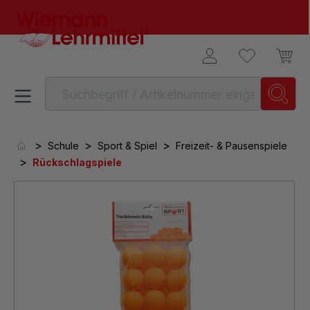
alt springen
>
>
>
Schule
Sport & Spiel
Freizeit- & Pausenspiele
>
Rückschlagspiele
Bildergalerie überspringen