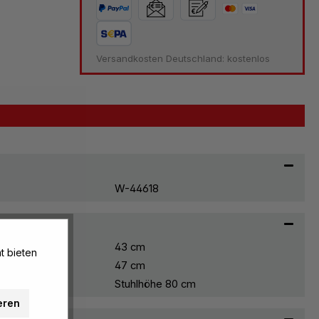
Versandkosten Deutschland: kostenlos
W-44618
43 cm
t bieten
47 cm
Stuhlhöhe 80 cm
eren