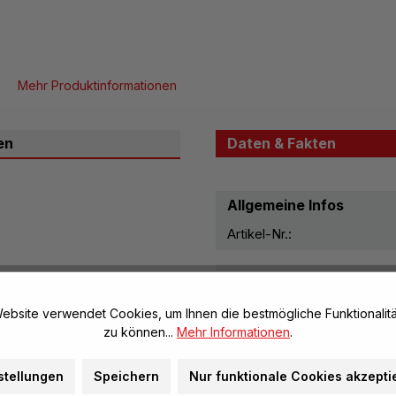
Mehr Produktinformationen
en
Daten & Fakten
Allgemeine Infos
Artikel-Nr.:
Maße & Gewichte
Sitzhöhe:
ebsite verwendet Cookies, um Ihnen die bestmögliche Funktionalitä
g aus 100 % Polyester,
Sitztiefe:
zu können...
Mehr Informationen
.
Weitere Maße:
stellungen
Speichern
Nur funktionale Cookies akzepti
nglut)