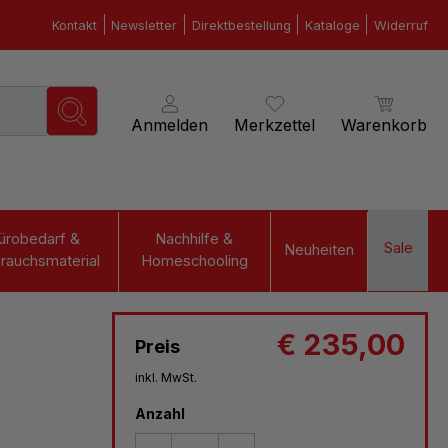
Kontakt
Newsletter
Direktbestellung
Kataloge
Widerruf
Anmelden
Merkzettel
Warenkorb
ürobedarf &
Nachhilfe &
Sale
Neuheiten
rauchsmaterial
Homeschooling
€ 235,00
Preis
inkl. MwSt.
Anzahl