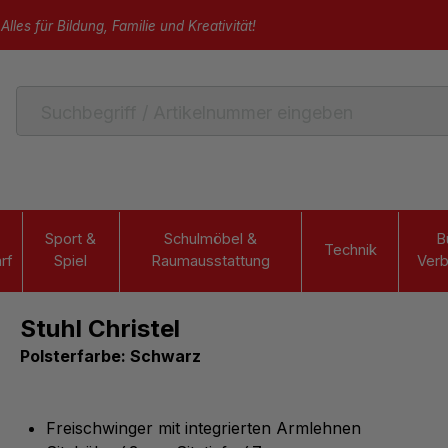
Alles für Bildung, Familie und Kreativität!
Sport &
Schulmöbel &
B
Technik
rf
Spiel
Raumausstattung
Verb
Stuhl Christel
Polsterfarbe: Schwarz
Freischwinger mit integrierten Armlehnen