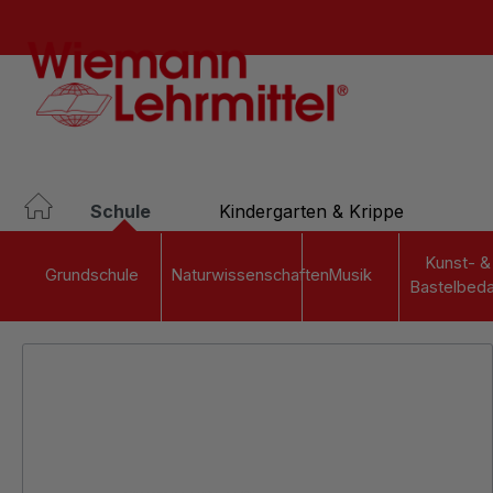
springen
Zur Hauptnavigation springen
Schule
Kindergarten & Krippe
Kunst- &
Grundschule
Naturwissenschaften
Musik
Bastelbeda
Bildergalerie überspringen