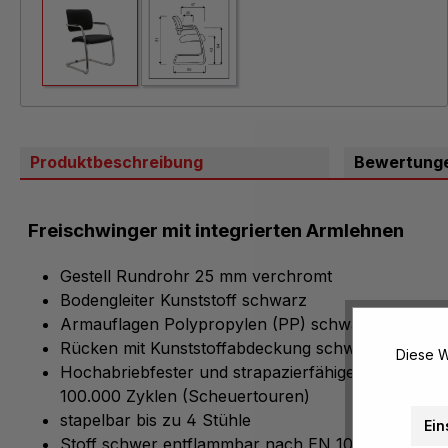
Produktbeschreibung
Bewertung
Freischwinger mit integrierten Armlehnen
Gestell Rundrohr 25 mm verchromt
Bodengleiter Kunststoff schwarz
Armauflagen Polypropylen (PP) schwarz
Rücken mit Kunststoffabdeckung schwarz
Diese W
Hochabriebfester und strapazierfähiger Stoffbezu
100.000 Zyklen (Scheuertouren)
stapelbar bis zu 4 Stühle
Ein
Stoff schwer entflammbar nach EN 1021 (Zigarette