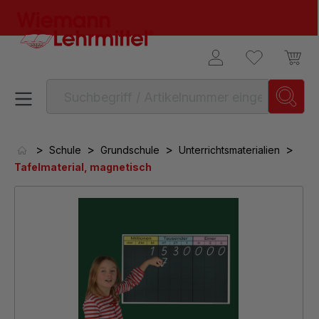
alt springen
>
>
>
>
Schule
Grundschule
Unterrichtsmaterialien
Tafelmaterial, magnetisch
Bildergalerie überspringen