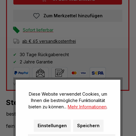
Zum Merkzettel hinzufügen
Sofort lieferbar
ab € 65 versandkostenfrei
30 Tage Rückgaberecht
2 Jahre Garantie
Versandkosten Deutschland: € 3,95
Diese Website verwendet Cookies, um
Ihnen die bestmögliche Funktionalität
Stechbeitel
bieten zu können...
Mehr Informationen
.
beste Profiqualität
Einstellungen
Speichern
fein geschliffen