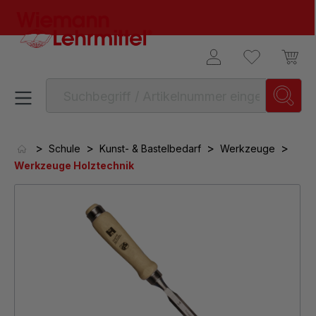
alt springen
>
>
>
>
Schule
Kunst- & Bastelbedarf
Werkzeuge
Werkzeuge Holztechnik
Bildergalerie überspringen