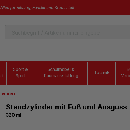
Alles für Bildung, Familie und Kreativität!
Sport &
Schulmöbel &
B
Technik
rf
Spiel
Raumausstattung
Verb
aswaren
Standzylinder mit Fuß und Ausguss
320 ml