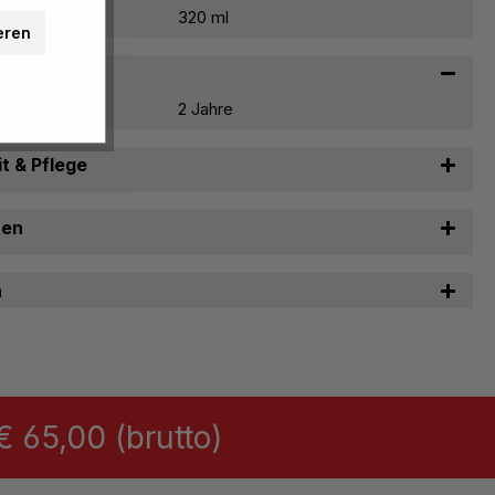
320 ml
eren
2 Jahre
t & Pflege
ten
n
 65,00 (brutto)