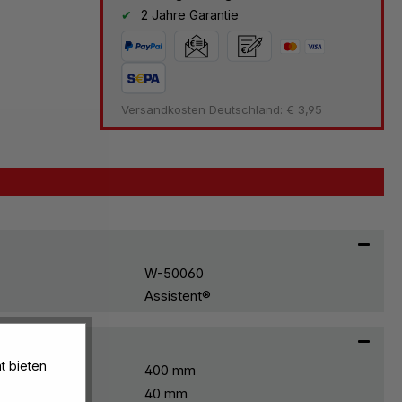
2 Jahre Garantie
Versandkosten Deutschland: € 3,95
W-50060
Assistent®
t bieten
400 mm
40 mm