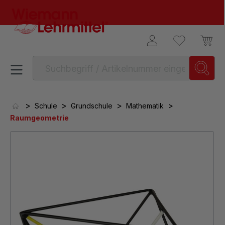
alt springen
>
>
>
>
Schule
Grundschule
Mathematik
Raumgeometrie
Bildergalerie überspringen