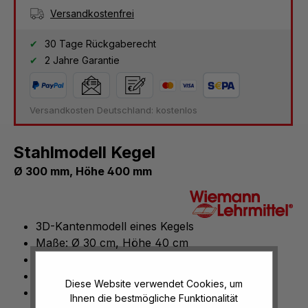
Versandkostenfrei
30 Tage Rückgaberecht
2 Jahre Garantie
Versandkosten Deutschland: kostenlos
Stahlmodell Kegel
Ø 300 mm, Höhe 400 mm
3D-Kantenmodell eines Kegels
Maße: Ø 30 cm, Höhe 40 cm
Farbige Zusatzlinien zur Berechnung
Inkl. Lehrerhandreichung mit Formeln
Diese Website verwendet Cookies, um
Material: 6 mm Rundstahl, geschweißt, matt
Ihnen die bestmögliche Funktionalität