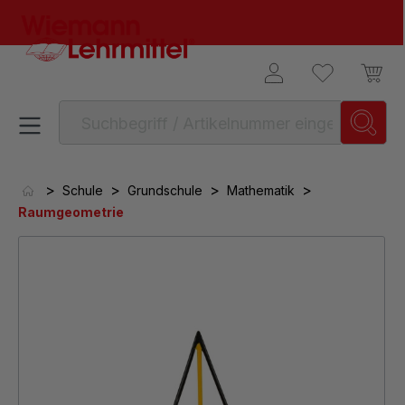
alt springen
>
>
>
>
Schule
Grundschule
Mathematik
Raumgeometrie
Bildergalerie überspringen