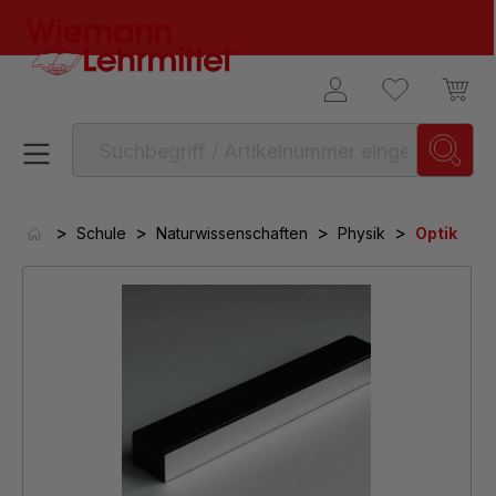
alt springen
>
>
>
>
Schule
Naturwissenschaften
Physik
Optik
Bildergalerie überspringen