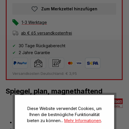
Zum Merkzettel hinzufügen
1-3 Werktage
ab € 65 versandkostenfrei
30 Tage Rückgaberecht
2 Jahre Garantie
Versandkosten Deutschland: € 3,95
Spiegel, plan, magnethaftend
Diese Website verwendet Cookies, um
Ihnen die bestmögliche Funktionalität
bieten zu können...
Mehr Informationen
.
Holzblock