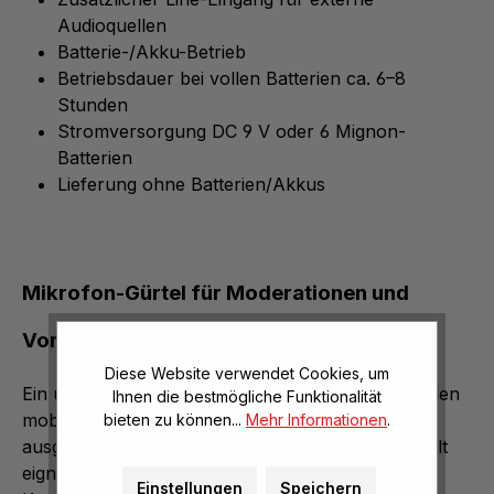
Audioquellen
Batterie-/Akku-Betrieb
Betriebsdauer bei vollen Batterien ca. 6–8
Stunden
Stromversorgung DC 9 V oder 6 Mignon-
Batterien
Lieferung ohne Batterien/Akkus
Mikrofon-Gürtel für Moderationen und
Vorträge
Diese Website verwendet Cookies, um
Ein ultrakompaktes Nahbeschallungssystem für den
Ihnen die bestmögliche Funktionalität
mobilen Einsatz im Sprachbereich. Es ist
bieten zu können...
Mehr Informationen
.
ausgesprochen leistungsfähig und robust. Der Belt
eignet sich optimal für Vorträge, Schulungen,
Einstellungen
Speichern