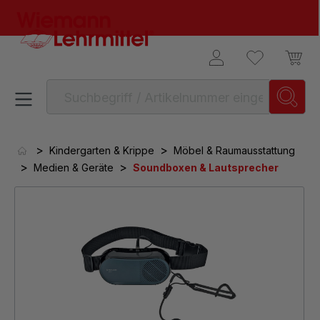
alt springen
>
>
Kindergarten & Krippe
Möbel & Raumausstattung
>
>
Medien & Geräte
Soundboxen & Lautsprecher
Bildergalerie überspringen