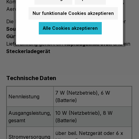
Konferenzen, Sport- und Freizeitveranstaltungen,
Aerobic oder ähnlichem.
Nur funktionale Cookies akzeptieren
Die Reichweite beträgt bis zu 400 m im Freien. Der
Alle Cookies akzeptieren
Sound-Belt wird am Körper getragen (als
Gürteltasche)
um die Hände frei zu haben. Zum
Lieferumfang gehört ein
Kopfbügelmikrofon
und ein
Steckerladegerät
Technische Daten
7 W (Netzbetrieb), 6 W
Nennleistung
(Batterie)
Ausgangsleistung,
10 W (Netzbetrieb), 8 W
gesamt
(Batterie)
über beil. Netzgerät oder 6 x
Stromversorgung