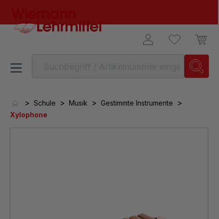
alt springen
>
>
>
>
Schule
Musik
Gestimmte Instrumente
Xylophone
Bildergalerie überspringen