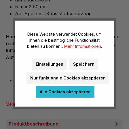
5 m x 2,50 cm
Auf Spule mit Kunststoffschutzring
Diese Website verwendet Cookies, um
Hautfarbenes, robustes Heft­pflaster, längs- u. quer­
Ihnen die bestmögliche Funktionalität
reißbar, besonders hohe Klebekraft, sehr zugfest,
bieten zu können...
Mehr Informationen
.
luftdurchlässig.
Auf Spule mit Kunststoffschutzring.
Einstellungen
Speichern
Nur funktionale Cookies akzeptieren
5 m x 2,50 cm
Alle Cookies akzeptieren
Mehr Produktinformationen
Produktbeschreibung