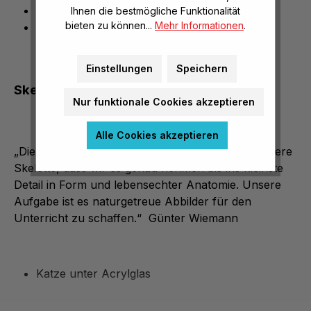
genau bis ins kleinste Detail
Ihnen die bestmögliche Funktionalität
bieten zu können...
Mehr Informationen
.
unter Acrylglas
Einstellungen
Speichern
Skelett der Katze unter Acrylglas
Nur funktionale Cookies akzeptieren
Alle Cookies akzeptieren
„Die Natur ist unser Vorbild, das bedeutet für unsere
Skelette, dass wir es genau nehmen bis ins kleinste
Detail in Form und lebensechter Anatomie. Unsere
Aufgabe ist es naturgetreue Abbilder für den
Unterricht zu schaffen.“ Günter Wiemann
Katze unter Acrylglas