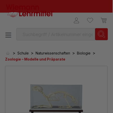
alt springen
>
>
>
>
Schule
Naturwissenschaften
Biologie
Zoologie – Modelle und Präparate
Bildergalerie überspringen