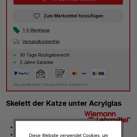
Zum Merkzettel hinzufügen
1-3 Werktage
Versandkostenfrei
30 Tage Rückgaberecht
2 Jahre Garantie
Versandkosten Deutschland: kostenlos
Skelett der Katze unter Acrylglas
Naturskelett
naturgetreues Abbild
Diese Website verwendet Cookies, um