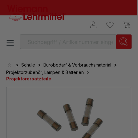
alt springen
>
>
>
Schule
Bürobedarf & Verbrauchsmaterial
>
Projektorzubehör, Lampen & Batterien
Projektorersatzteile
Bildergalerie überspringen