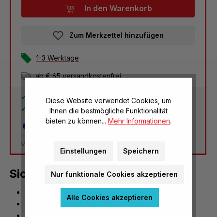
In den Warenkorb
Zum Merkzettel hinzufügen
1-3 Werktage
ab € 65 versandkostenfrei
30 Tage Rückgaberecht
Diese Website verwendet Cookies, um
2 Jahre Garantie
Ihnen die bestmögliche Funktionalität
bieten zu können...
Mehr Informationen
.
Versandkosten Deutschland: € 3,95
Einstellungen
Speichern
Sicherungen für OHP (5 Stück)
Nur funktionale Cookies akzeptieren
24 V
Alle Cookies akzeptieren
250 W
5 Stück