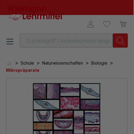
alt springen
>
>
>
>
Schule
Naturwissenschaften
Biologie
Mikropräparate
Bildergalerie überspringen