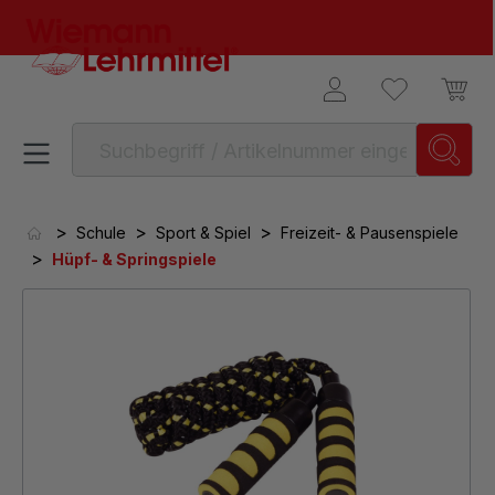
alt springen
>
>
>
Schule
Sport & Spiel
Freizeit- & Pausenspiele
>
Hüpf- & Springspiele
Bildergalerie überspringen