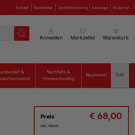
Kontakt
Newsletter
Direktbestellung
Kataloge
Widerruf
Anmelden
Merkzettel
Warenkorb
ürobedarf &
Nachhilfe &
Sale
Neuheiten
rauchsmaterial
Homeschooling
€ 68,00
Preis
inkl. MwSt.