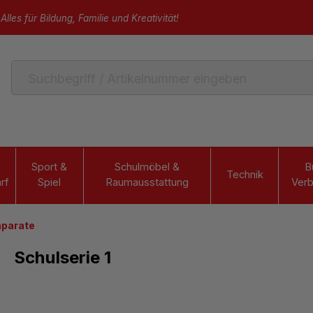
Alles für Bildung, Familie und Kreativität!
Sport &
Schulmöbel &
B
Technik
rf
Spiel
Raumausstattung
Verb
äparate
Schulserie 1