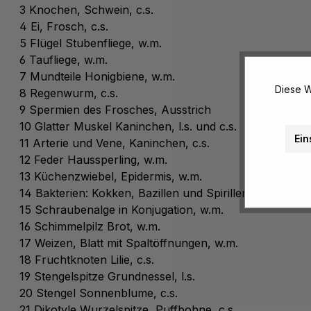
3 Knochen, Schwein, c.s.
4 Ei, Frosch, c.s.
5 Flügel Stubenfliege, w.m.
6 Taufliege, w.m.
7 Mundteile Honigbiene, w.m.
Diese W
8 Regenwurm, c.s.
9 Spermien des Frosches, Ausstrich
10 Glatter Muskel Kaninchen, l.s. und c.s.
Ein
11 Arterie und Vene, Kaninchen, c.s.
12 Feder Haussperling, w.m.
13 Küchenzwiebel, Epidermis, w.m.
14 Bakterien: Kokken, Bazillen und Spirillen, Ausstrich
15 Schraubenalge in Konjugation, w.m.
16 Schimmelpilz Brot, w.m.
17 Weizen, Blatt mit Spaltöffnungen, w.m.
18 Fruchtknoten Lilie, c.s.
19 Stengelspitze Grundnessel, l.s.
20 Stengel Sonnenblume, c.s.
21 Dikotyle Wurzelspitze, Puffbohne, c.s.