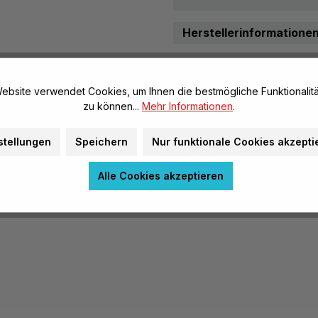
22 Monokotyles Blatt, Mais, c.s.
23 Blatt mit Spaltöffn...
Herstellerinformatione
ebsite verwendet Cookies, um Ihnen die bestmögliche Funktionalitä
zu können...
Mehr Informationen
.
stellungen
Speichern
Nur funktionale Cookies akzepti
Alle Cookies akzeptieren