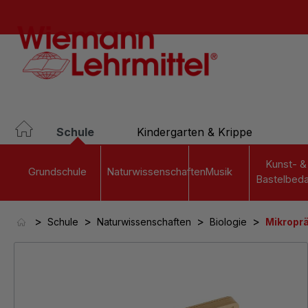
springen
Zur Hauptnavigation springen
Schule
Kindergarten & Krippe
Kunst- &
Grundschule
Naturwissenschaften
Musik
Bastelbeda
>
>
>
>
Schule
Naturwissenschaften
Biologie
Mikropr
Bildergalerie überspringen