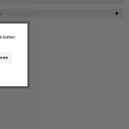
n
t bieten
eren