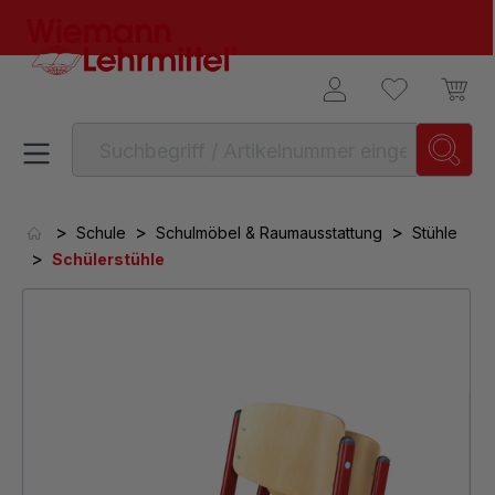
alt springen
>
>
>
Schule
Schulmöbel & Raumausstattung
Stühle
>
Schülerstühle
Bildergalerie überspringen