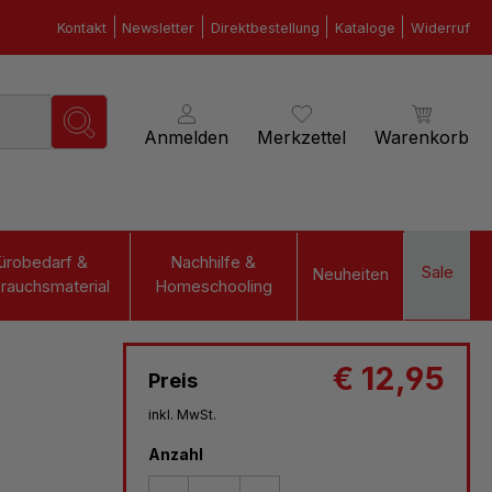
Kontakt
Newsletter
Direktbestellung
Kataloge
Widerruf
Anmelden
Merkzettel
Warenkorb
ürobedarf &
Nachhilfe &
Sale
Neuheiten
rauchsmaterial
Homeschooling
€ 12,95
Preis
inkl. MwSt.
Anzahl