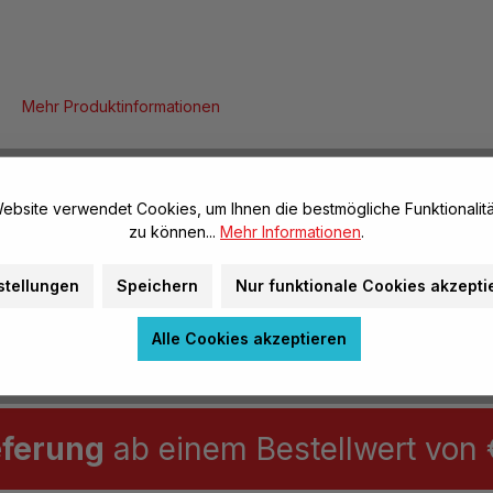
Mehr Produktinformationen
en
Daten & Fakten
ebsite verwendet Cookies, um Ihnen die bestmögliche Funktionalitä
zu können...
Mehr Informationen
.
Allgemeine Infos
stellungen
Speichern
Nur funktionale Cookies akzepti
Artikel-Nr.:
Alle Cookies akzeptieren
eferung
ab einem Bestellwert von €