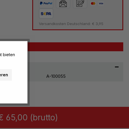
Versandkosten Deutschland: € 3,95
t bieten
eren
A-100055
 65,00 (brutto)