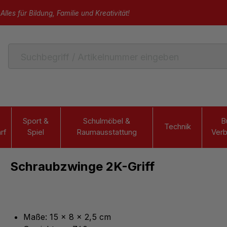
Alles für Bildung, Familie und Kreativität!
Sport &
Schulmöbel &
B
Technik
rf
Spiel
Raumausstattung
Verb
Schraubzwinge 2K-Griff
Maße: 15 x 8 x 2,5 cm