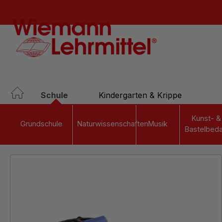
springen
Zur Hauptnavigation springen
Schule
Kindergarten & Krippe
Kunst- &
Grundschule
Naturwissenschaften
Musik
Bastelbeda
Bildergalerie überspringen