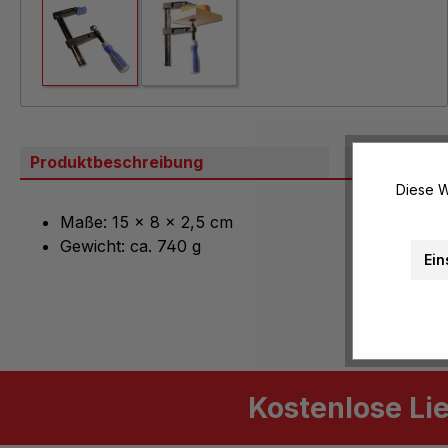
Produktbeschreibung
Bewertung
Diese W
Maße: 15 x 8 x 2,5 cm
Gewicht: ca. 740 g
Ein
Kostenlose Li