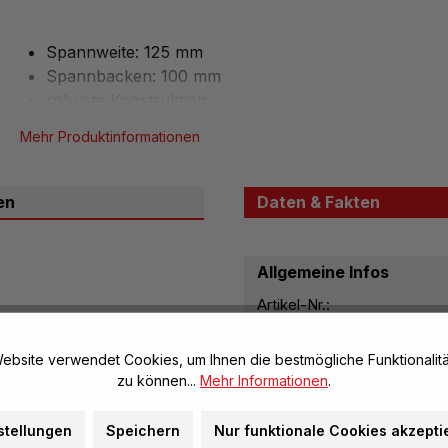
Spannweite: 125 mm
Spannbacken: 100 mm
robuste Konstruktion
Mehr Produktinformationen
en
Daten & Fakten
Allgemeine Infos
Artikel-Nr.:
Herstellerinformatione
ebsite verwendet Cookies, um Ihnen die bestmögliche Funktionalitä
rdeckt.
zu können...
Mehr Informationen
.
stellungen
Speichern
Nur funktionale Cookies akzepti