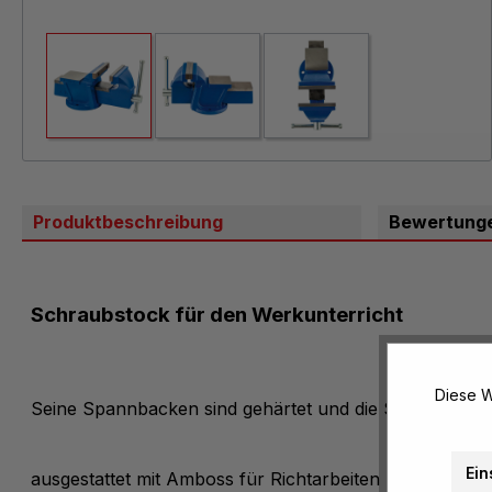
Produktbeschreibung
Bewertung
Schraubstock für den Werkunterricht
Diese W
Seine Spannbacken sind gehärtet und die Spindel ist ve
Ein
ausgestattet mit Amboss für Richtarbeiten