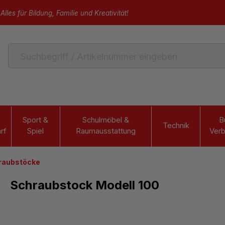
Alles für Bildung, Familie und Kreativität!
Sport &
Schulmöbel &
B
Technik
rf
Spiel
Raumausstattung
Verb
raubstöcke
Schraubstock Modell 100