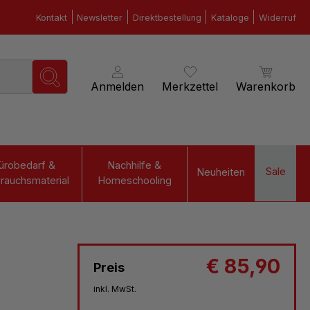
Kontakt
Newsletter
Direktbestellung
Kataloge
Widerruf
Anmelden
Merkzettel
Warenkorb
ürobedarf &
Nachhilfe &
Sale
Neuheiten
rauchsmaterial
Homeschooling
€ 85,90
Preis
inkl. MwSt.