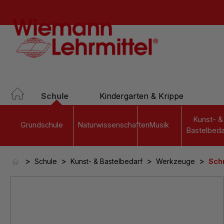
springen
Zur Hauptnavigation springen
Schule
Kindergarten & Krippe
Kunst- &
Grundschule
Naturwissenschaften
Musik
Bastelbeda
>
>
>
>
Schule
Kunst- & Bastelbedarf
Werkzeuge
Sch
Bildergalerie überspringen