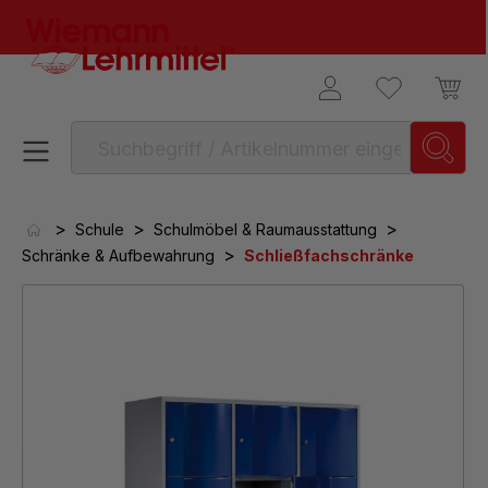
alt springen
>
>
>
Schule
Schulmöbel & Raumausstattung
>
Schränke & Aufbewahrung
Schließfachschränke
Bildergalerie überspringen