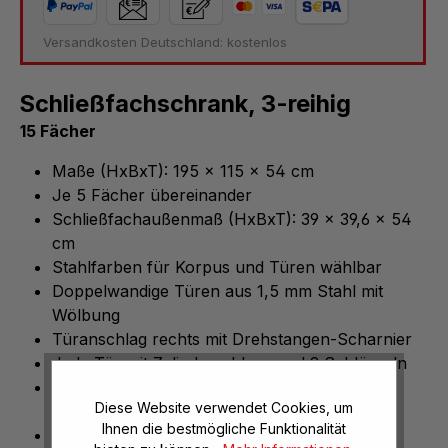
Versandkosten Deutschland: kostenlos
Schließfachschrank, 3-reihig
15 Fächer
Maße (HxBxT): 195 x 115 x 54 cm
Je 5 Fächer übereinander
Schließfachaußenmaß (HxBxT): 39 x 39,6 x 54
cm
Stahlfarben für Korpus und Türen wählbar
Doppelwandige Türen aus 1,5 mm Stahl mit
Wölbung
Türanschlag rechts mit Drehstangen-Scharnier
Jede Tür mit Zylinderschloss und 2 Schlüsseln
Türöffnungsbegrenzer 80° mit Soft-
Diese Website verwendet Cookies, um
Anschlagdämpfer
Ihnen die bestmögliche Funktionalität
Belüftungsschlitze