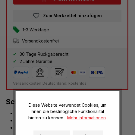
Zum Merkzettel hinzufügen
1-3 Werktage
Versandkostenfrei
30 Tage Rückgaberecht
2 Jahre Garantie
Versandkosten Deutschland: kostenlos
Schädel vom Fuchs
Diese Website verwendet Cookies, um
Ihnen die bestmögliche Funktionalität
Naturskelett
bieten zu können...
Mehr Informationen
.
naturgetreues Abbild
genau bis ins kleinste Detail