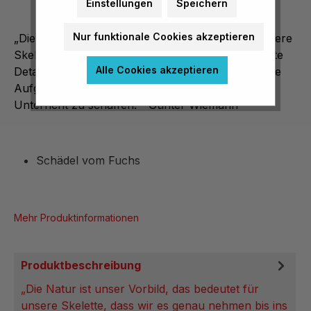
Einstellungen
Speichern
Nur funktionale Cookies akzeptieren
„Die Natur ist unser Vorbild, das bedeutet für unsere
Skelette, dass wir es genau nehmen bis ins kleinste
Alle Cookies akzeptieren
Detail in Form und lebensechter Anatomie. Unsere
Aufgabe ist es naturgetreue Abbilder für den
Unterricht zu schaffen.“ Günter Wiemann
Schädel vom Fuchs
Mehr Produktinformationen
Produktbeschreibung
„Die Natur ist unser Vorbild, das bedeutet für
unsere Skelette, dass wir es genau nehmen bis ins