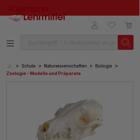
alt springen
>
>
>
>
Schule
Naturwissenschaften
Biologie
Zoologie – Modelle und Präparate
Bildergalerie überspringen