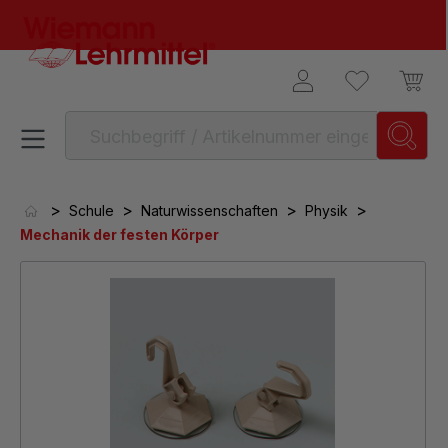
alt springen
>
>
>
>
Schule
Naturwissenschaften
Physik
Mechanik der festen Körper
Bildergalerie überspringen