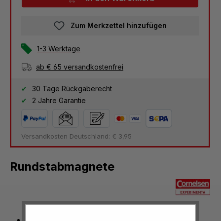
Zum Merkzettel hinzufügen
1-3 Werktage
ab € 65 versandkostenfrei
30 Tage Rückgaberecht
2 Jahre Garantie
Versandkosten Deutschland: € 3,95
Rundstabmagnete
AlNiCo