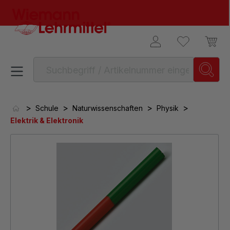
alt springen
>
>
>
>
Schule
Naturwissenschaften
Physik
Elektrik & Elektronik
Bildergalerie überspringen