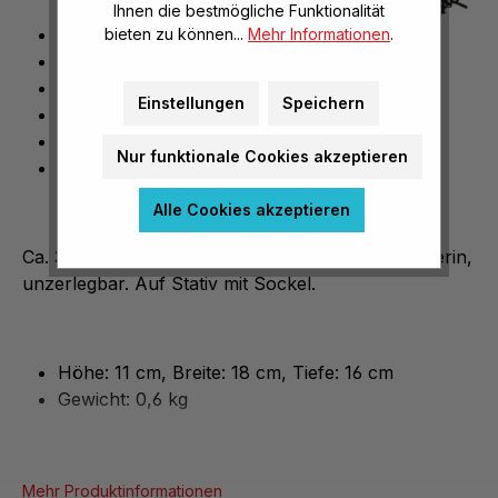
Ihnen die bestmögliche Funktionalität
ca. 30-fach vergrößert
bieten zu können...
Mehr Informationen
.
Arbeiterin
unzerlegbar
Einstellungen
Speichern
auf Stativ mit Sockel
H/B/T: 11 x 18 x 16 cm
Nur funktionale Cookies akzeptieren
Gewicht: 0,6 kg
Alle Cookies akzeptieren
Ca. 30fach vergrößert, aus SOMSO-Plast. Arbeiterin,
unzerlegbar. Auf Stativ mit Sockel.
Höhe: 11 cm, Breite: 18 cm, Tiefe: 16 cm
Gewicht: 0,6 kg
Mehr Produktinformationen