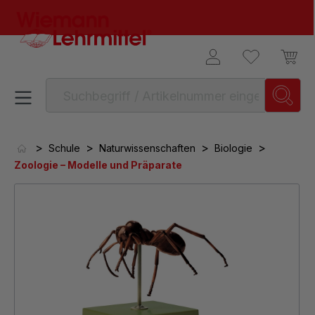
alt springen
>
>
>
>
Schule
Naturwissenschaften
Biologie
Zoologie – Modelle und Präparate
Bildergalerie überspringen