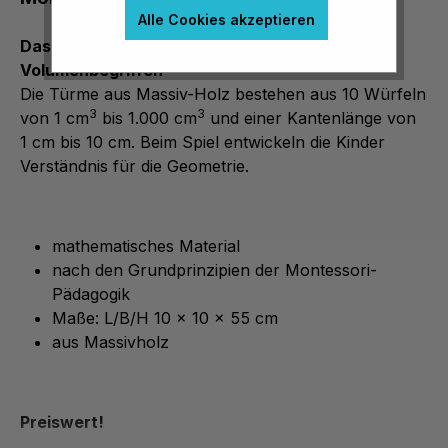
Alle Cookies akzeptieren
Das Grundmaterial zum Umgang mit
Volumenbegriffen
Die Türme aus Massiv-Holz bestehen aus 10 Würfeln
3
3
von 1 cm
bis 1.000 cm
und einer Kantenlänge von
1 cm bis 10 cm. Beim Spiel entwickeln die Kinder
Verständnis für die Geometrie.
mathematisches Material
nach den Grundprinzipien der Montessori-
Pädagogik
Maße: L/B/H 10 x 10 x 55 cm
aus Massivholz
Preiswert!