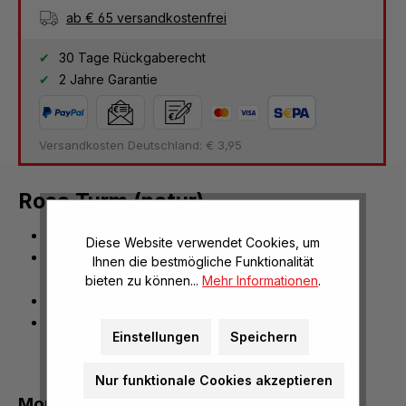
ab € 65 versandkostenfrei
30 Tage Rückgaberecht
2 Jahre Garantie
Versandkosten Deutschland: € 3,95
Rosa Turm (natur)
mathematisches Material
Diese Website verwendet Cookies, um
nach den Grundprinzipien der Montessori-
Ihnen die bestmögliche Funktionalität
Pädagogik
bieten zu können...
Mehr Informationen
.
Maße: L/B/H 10 x 10 x 55 cm
aus Massivholz
Einstellungen
Speichern
Nur funktionale Cookies akzeptieren
Montessori Würfelturm natur