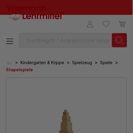
alt springen
>
>
>
>
Kindergarten & Krippe
Spielzeug
Spiele
Stapelspiele
Bildergalerie überspringen