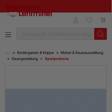
alt springen
>
>
Kindergarten & Krippe
Möbel & Raumausstattung
>
>
Raumgestaltung
Spielpodeste
Bildergalerie überspringen