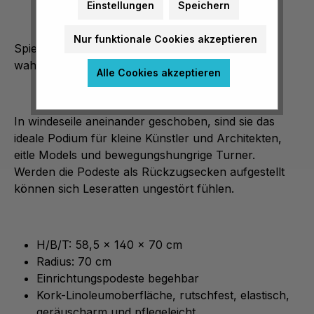
Einstellungen
Speichern
Nur funktionale Cookies akzeptieren
Spiel-, Einrichtungs- und Bühnenpodeste - ...sind
wahre Kinderstars.
Alle Cookies akzeptieren
In windeseile aneinander geschoben, sind sie das
ideale Podium für kleine Künstler und Architekten,
eitle Models und bewegungshungrige Turner.
Werden die Podeste als Rückzugsecken aufgestellt
können sich Leseratten ungestört fühlen.
H/B/T: 58,5 x 140 x 70 cm
Radius: 70 cm
Einrichtungspodeste begehbar
Kork-Linoleumoberfläche, rutschfest, elastisch,
geräuscharm und pflegeleicht