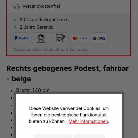
Versandkostenfrei
30 Tage Rückgaberecht
2 Jahre Garantie
Versandkosten Deutschland: kostenlos
Rechts gebogenes Podest, fahrbar
- beige
Breite: 140 cm
Tiefe: 70 cm
Radius: 70 cm
Diese Website verwendet Cookies, um
rutschfest
Ihnen die bestmögliche Funktionalität
robust
bieten zu können...
Mehr Informationen
.
absolut standsicher
pflegeleicht