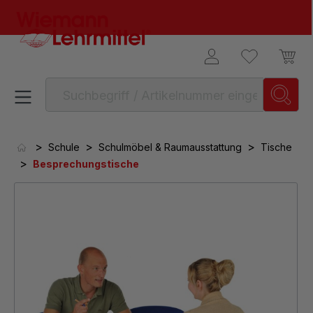
alt springen
>
>
>
Schule
Schulmöbel & Raumausstattung
Tische
>
Besprechungstische
Bildergalerie überspringen