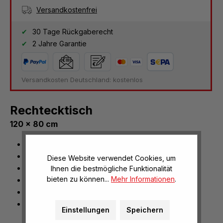
Versandkostenfrei
30 Tage Rückgaberecht
2 Jahre Garantie
Versandkosten Deutschland: kostenlos
Rechtecktisch
120 x 80 cm
Stabiler Konferenztisch
Maße: (H/B/T) 72 x 120 x 80 cm
Diese Website verwendet Cookies, um
Tischplatte im Dekor Buche mit ABS-Kante
Ihnen die bestmögliche Funktionalität
bieten zu können...
Mehr Informationen
.
Gestell aus 30 x 30 mm Profilrohr, Lichtgrau
Tischbeine nicht montiert
Aufbau mit wenigen Handgriffen möglich
Einstellungen
Speichern