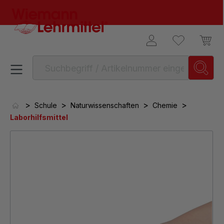
alt springen
>
>
>
>
Schule
Naturwissenschaften
Chemie
Laborhilfsmittel
Bildergalerie überspringen