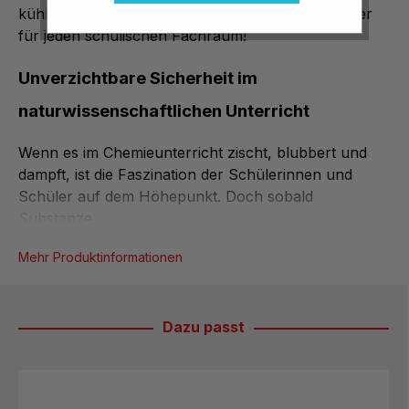
kühl. Ein unverzichtbarer und langlebiger Klassiker
für jeden schulischen Fachraum!
Unverzichtbare Sicherheit im
naturwissenschaftlichen Unterricht
Wenn es im Chemieunterricht zischt, blubbert und
dampft, ist die Faszination der Schülerinnen und
Schüler auf dem Höhepunkt. Doch sobald
Substanze...
Mehr Produktinformationen
Dazu passt
Produktgalerie überspringen