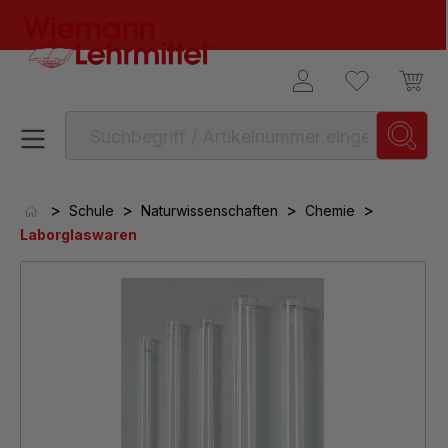
alt springen
>
>
>
>
Schule
Naturwissenschaften
Chemie
Laborglaswaren
Bildergalerie überspringen