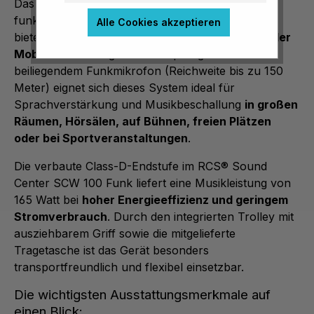
Das RCS® Sound Center SCW 100 Funk ist die
funkfähige Variante des bewährten SCW 100 und
Alle Cookies akzeptieren
bietet
kraftvollen, glasklaren Sound bei maximaler
Mobilität
. Mit integriertem Empfangsteil und
beiliegendem Funkmikrofon (Reichweite bis zu 150
Meter) eignet sich dieses System ideal für
Sprachverstärkung und Musikbeschallung
in großen
Räumen, Hörsälen, auf Bühnen, freien Plätzen
oder bei Sportveranstaltungen
.
Die verbaute Class-D-Endstufe im RCS® Sound
Center SCW 100 Funk liefert eine Musikleistung von
165 Watt bei
hoher Energieeffizienz und geringem
Stromverbrauch
. Durch den integrierten Trolley mit
ausziehbarem Griff sowie die mitgelieferte
Tragetasche ist das Gerät besonders
transportfreundlich und flexibel einsetzbar.
Die wichtigsten Ausstattungsmerkmale auf
einen Blick: