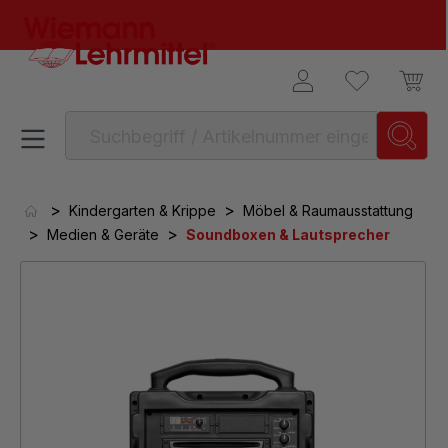
alt springen
>
>
Kindergarten & Krippe
Möbel & Raumausstattung
>
>
Medien & Geräte
Soundboxen & Lautsprecher
Bildergalerie überspringen