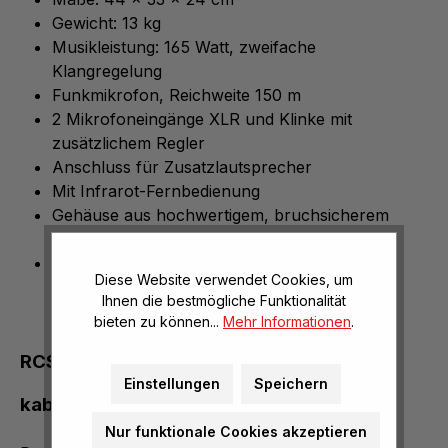
Gewicht: 13 kg
Musikleistung: 165 Watt, zweifache
Klangregelung
Funkmikrofon, Reichweite 150 m
2 Mikrofoneingänge XLR und Klinke mit
zusätzlichem Regler
Anschluss für Zusatzlautsprecher
Mit Infrarot-Fernbedienung
Gehäuse aus hochwertigem, bruchsicherem
Kunststoff
Inkl. Tragetasche und integriertem Trolley
Diese Website verwendet Cookies, um
Ihnen die bestmögliche Funktionalität
bieten zu können...
Mehr Informationen
.
RCS® Sound Center SCW 100 Funk –
Einstellungen
Speichern
kabellose Power für mobile Beschallung
Nur funktionale Cookies akzeptieren