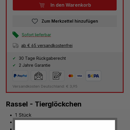
In den Warenkorb
Zum Merkzettel hinzufügen
Sofort lieferbar
ab € 65 versandkostenfrei
30 Tage Rückgaberecht
2 Jahre Garantie
Versandkosten Deutschland: € 3,95
Rassel - Tierglöckchen
1 Stück
Größe: ca. 7 cm
lustige Tierformen