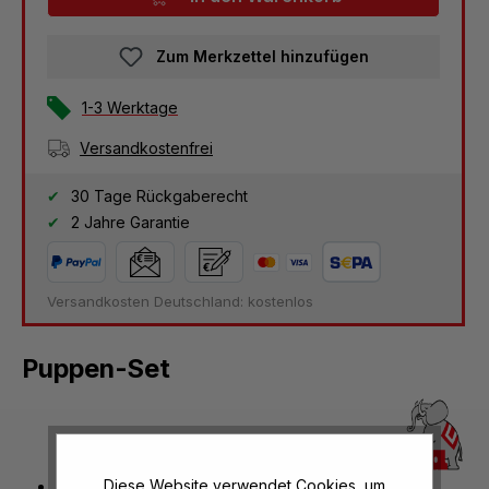
Zum Merkzettel hinzufügen
1-3 Werktage
Versandkostenfrei
30 Tage Rückgaberecht
2 Jahre Garantie
Versandkosten Deutschland: kostenlos
Puppen-Set
6 Vinylbabys
Diese Website verwendet Cookies, um