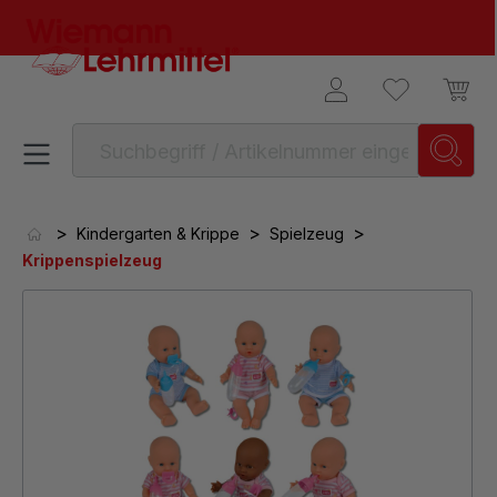
alt springen
>
>
>
Kindergarten & Krippe
Spielzeug
Krippenspielzeug
Bildergalerie überspringen