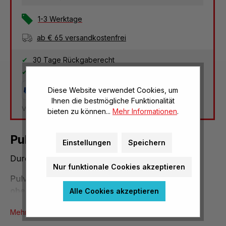
1-3 Werktage
ab € 65 versandkostenfrei
30 Tage Rückgaberecht
2 Jahre Garantie
Diese Website verwendet Cookies, um
Ihnen die bestmögliche Funktionalität
Versandkosten Deutschland: € 3,95
bieten zu können...
Mehr Informationen
.
Pulvertrichter aus Polypropylen
Einstellungen
Speichern
Durchmesser oben Ø 100mm
Nur funktionale Cookies akzeptieren
Pulvertrichter aus Polypropylen,
Durchmesser
oben
Ø 100mm
Alle Cookies akzeptieren
Mehr Produktinformationen